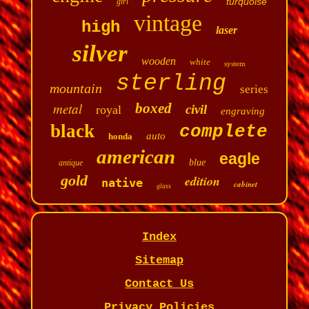
turquoise
girl
vintage
high
laser
silver
wooden
white
system
sterling
mountain
series
metal
boxed
civil
royal
engraving
black
complete
auto
honda
american
eagle
blue
antique
gold
edition
native
cabinet
glass
Index
Sitemap
Contact Us
Privacy Policies