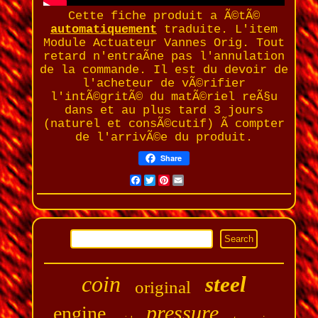
Cette fiche produit a Ã©tÃ©
automatiquement
traduite. L'item
Module Actuateur Vannes Orig. Tout
retard n'entraÃne pas l'annulation
de la commande. Il est du devoir de
l'acheteur de vÃ©rifier
l'intÃ©gritÃ© du matÃ©riel reÃ§u
dans et au plus tard 3 jours
(naturel et consÃ©cutif) Ã compter
de l'arrivÃ©e du produit.
Share
Facebook
Twitter
Pinterest
Email
coin
steel
original
pressure
engine